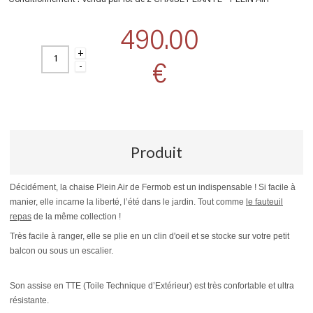
Conditionnement :
Vendu par lot de 2 CHAISE PLIANTE - PLEIN AIR
490.00
+
€
-
Produit
Décidément, la chaise Plein Air de Fermob est un indispensable ! Si facile à
manier, elle incarne la liberté, l’été dans le jardin. Tout comme
le fauteuil
repas
de la même collection !
Très facile à ranger, elle se plie en un clin d'oeil et se stocke sur votre petit
balcon ou sous un escalier.
Son assise en TTE (Toile Technique d’Extérieur) est très confortable et ultra
résistante.