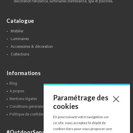
décoration tendance, luminaires d’ambiance, spa et piscines.
Catalogue
mobilier
luminaires
accessoires & décoration
collections
Informations
blog
a propos
Paramétrage des
mentions légales
cookies
conditions générales de ventes
politique de confidentialité
En poursuivant votre navigation sur
ce site, vous acceptez le dépôt de
cookies tiers pour vous proposer une
#OutdoorSensations