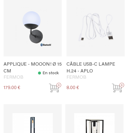
APPLIQUE - MOOON! Ø 15
CÂBLE USB-C LAMPE
CM
H.24 - APLO
En stock
FERMOB
FERMOB
179.00 €
8.00 €