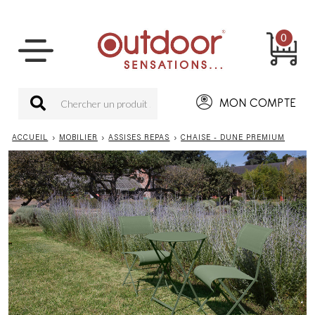
0
MON COMPTE
ACCUEIL
›
MOBILIER
›
ASSISES REPAS
›
CHAISE - DUNE PREMIUM