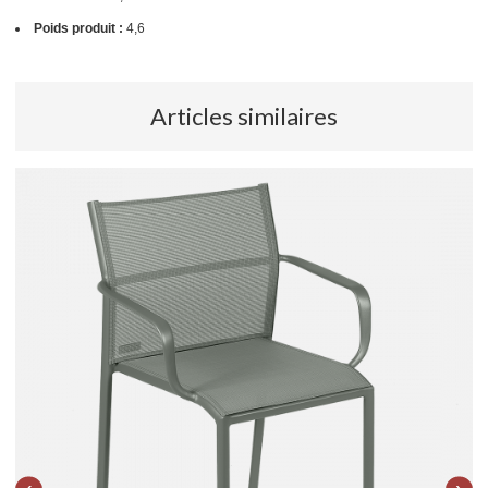
Poids produit :
4,6
Articles similaires
‹
›