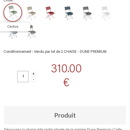
Choix :
cactus
Conditionnement :
Vendu par lot de 2 CHAISE - DUNE PREMIUM
310.00
+
€
-
Produit
Découvrez la chaise dde jardin pliante de la gamme Dune Premium ! Cette