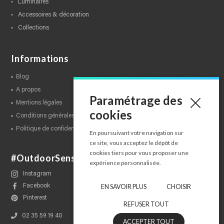
luminaires
accessoires & décoration
collections
Informations
blog
a propos
Paramétrage des
mentions légales
cookies
conditions générales de ventes
politique de confidentialité
En poursuivant votre navigation sur
ce site, vous acceptez le dépôt de
cookies tiers pour vous proposer une
#OutdoorSensations
expérience personnalisée.
Instagram
Facebook
EN SAVOIR PLUS
CHOISIR
Pinterest
REFUSER TOUT
02 35 59 19 40
ACCEPTER TOUT