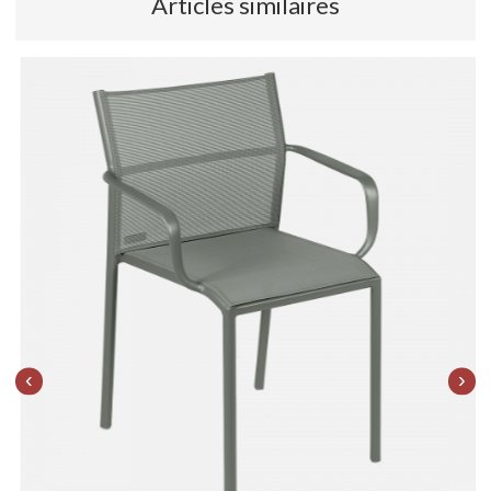
Articles similaires
‹
›