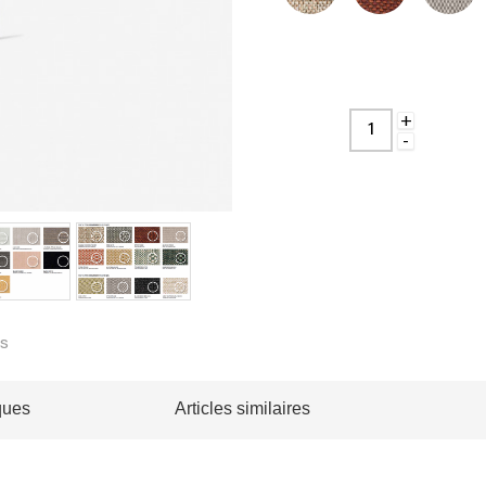
+
-
es
ques
Articles similaires