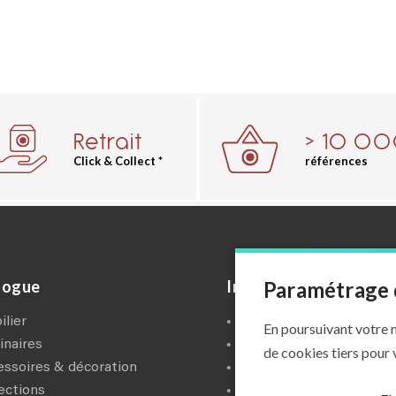
Retrait
> 10 0
Click & Collect *
références
Paramétrage 
logue
Informations
bilier
blog
En poursuivant votre n
inaires
a propos
de cookies tiers pour
cessoires & décoration
mentions légales
lections
conditions générales de