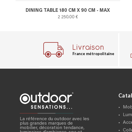
DINING TABLE 180 CM X 90 CM - MAX
2 250.00 €
Livraison
France métropolitaine
Cata
mo
lum
La référence du outdoor avec les
ac
plus grandes marques de
mobilier, décoration tendance,
col