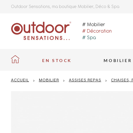
Outdoor Sensations, ma boutique Mobilier, Déco & Spa
# Mobilier
# Décoration
# Spa
EN STOCK
MOBILIER
ACCUEIL
›
MOBILIER
›
ASSISES REPAS
›
CHAISES, 